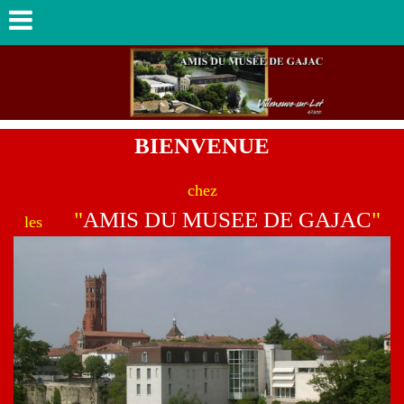
BIENVENUE
chez
"
AMIS DU MUSEE DE GAJAC
"
les