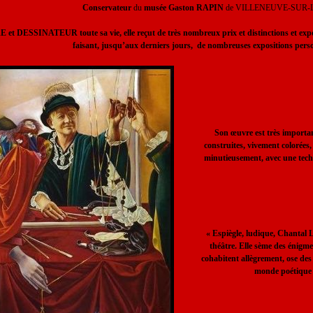
Conservateur
du
musée Gaston RAPIN
de VILLENEUVE-SUR-LO
et DESSINATEUR toute sa vie, elle reçut de très nombreux prix et distinctions et expos
faisant, jusqu’aux derniers jours, de nombreuses expositions pers
Son œuvre est très importan
construites, vivement colorées,
minutieusement, avec une tec
« Espiègle, ludique, Chantal 
théâtre. Elle sème des énigme
cohabitent allègrement, ose de
monde poétique