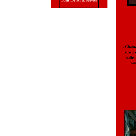
Louis LATAPIE oeuvres
« Chanta
stricte
italie
can