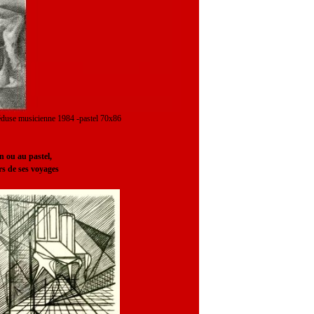
musicienne 1984 -pastel 70x86
n ou au pastel,
lors de ses voyages