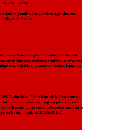
T de 1970 à 1994.
a dans les grands salons parisiens et provinciaux,
onnelles ou de groupe.
te, essentiellement de grandes peintures, solidement
 aux sujets oniriques, poétiques, symboliques, exécutées
hnique irréprochable, empruntée aux maîtres flamands.
LANVIN aime la vie. Elle en bouscule le décor pour son
s, introduit des ruptures de temps où passé et présent
s rapprochements qui ne peuvent s’expliquer que dans le
 qui est le sien » Lydia HARAMBOURG