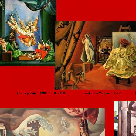
L'escarpolette - 1988 -hst 97x130 L'atelier de Vermeer - 1984 Pour toi