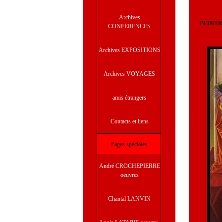
Archives
PEINTRE 
CONFERENCES
Archives EXPOSITIONS
Archives VOYAGES
amis étrangers
Contacts et liens
Pages spéciales
André CROCHEPIERRE
oeuvres
Chantal LANVIN