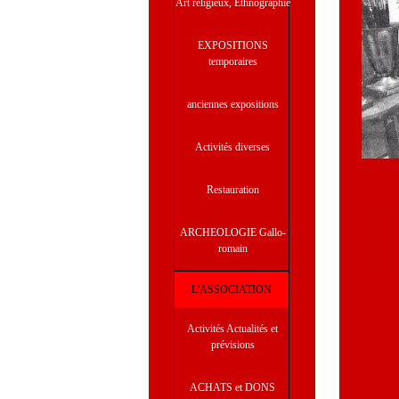
Art religieux, Ethnographie
EXPOSITIONS
temporaires
anciennes expositions
Activités diverses
Restauration
ARCHEOLOGIE Gallo-
romain
JUST
L'ASSOCIATION
Activités Actualités et
prévisions
ACHATS et DONS