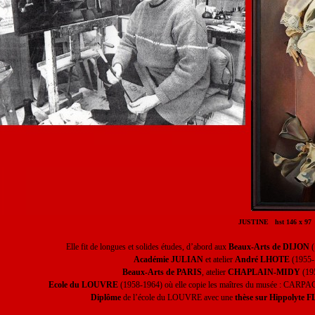
INE hst 146 x 97 - 1980 coll. Musé
Elle fit de longues et solides études, d’abord aux
Beaux-Arts de DIJON
(
Académie JULIAN
et atelier
André LHOTE
(1955-
Beaux-Arts de PARIS
, atelier
CHAPLAIN-MIDY
(19
Ecole du LOUVRE
(1958-1964) où elle copie les maîtres du musée : C
Diplôme
de l’école du LOUVRE avec une
thèse sur Hippolyte