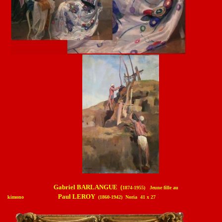
Gabriel BARLANGUE
(
1874-1955) Jeune fille au
Paul LEROY
kimono
(1860-1942) Noria 41 x 27