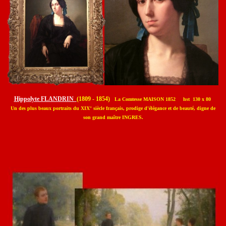
Hippolyte FLANDRIN
(1809 - 1854)
La Comtesse MAISON 1852 hst
130 x 80
Un des plus beaux portraits du XIX° siècle français, prodige d'élégance et de beauté, digne de
son grand maître INGRES.