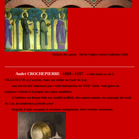
Théorie des saints. Nef de l'église Sainte Catherine 1920
André CROCHEPIERRE
1860 - 1937
a vécu toute sa vie à
VILLENEUVE et y a peint, dans son atelier au bord du Lot,
une oeuvre très influencée par l'école hollandaise du XVII° siècle. Tout genre de
peinture l'attirait et il peignit des scènes familières
d'intérieur (sa femme était son modèle préféré), des natures mortes, des paysages du bord
du Lot, de nombreux portraits pour
lesquels il était renommé et plusieurs autoprtraits, dont certains saisissants.