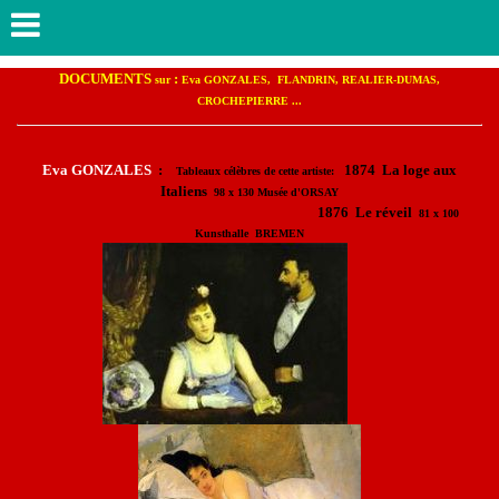
DOCUMENTS
:
sur
Eva GONZALES, FLANDRIN, REALIER-DUMAS,
CROCHEPIERRE ...
Eva GONZALES
:
1874 La loge aux
Tableaux célèbres de cette artiste:
Italiens
98 x 130
Musée d'O
RSAY
1876 Le réveil
81 x 100
Kunsthalle BREMEN