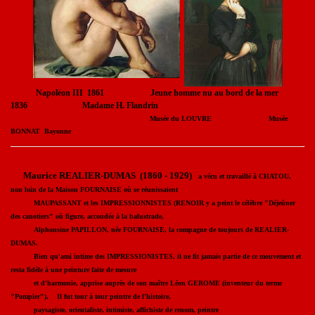
Napoléon III 1861 Jeune homme nu au bord de la mer
1836 Madame H. Flandrin
Musée du LOUVRE Musée
BONNAT Bayonne
Maurice REALIER-DUMAS (1860 - 1929)
a vécu et travaillé à CHATOU,
non loin de la Maison FOURNAISE où se réunissaient
MAUPASSANT et les IMPRESSIONNISTES (RENOIR y a peint le célèbre "Déjeûner
des canotiers" où figure, accoudée à la balustrade,
Alphonsine PAPILLON, née FOURNAISE, la compagne de toujours de REALIER-
DUMAS.
Bien qu'ami intime des IMPRESSIONISTES, il ne fit jamais partie de ce mouvement et
resta fidèle à une peinture faite de mesure
et d'harmonie, apprise auprès de son maître Léon GEROME (inventeur du terme
"Pompier"). Il fut tour à tour peintre de l'histoire,
paysagiste, orientaliste, intimiste, affichiste de renom, peintre