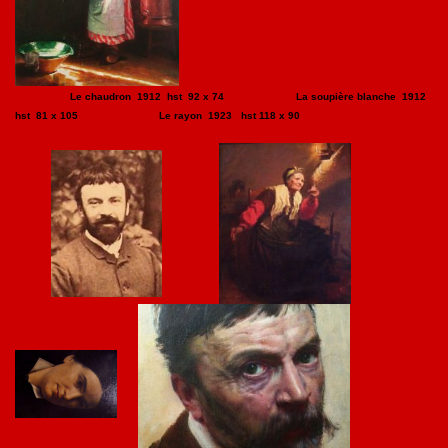
Le chaudron 1912 hst 92 x 74 La soupière blanche 1912
hst 81 x 105 Le rayon 1923 hst 118 x 90