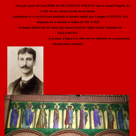
Son père ayant été Sous-Préfet de VILLENEUVE-SUR-LOT sous le second Empire, il y
a vécu 10 ans, jusqu'à la fin de ses études
secondaires et s'y est lié d'une profonde et durable amitié avec Georges LEYGUES. A la
demande de ce dernier, il réalisa de 1911 à 1920
la longue théorie des 66 saints qui ornent la nef de l'église Sainte Catherine de
VILLENEUVE.
A sa mort, il légua à la ville tous ses tableaux en sa possession,
soit plusieurs centaines.