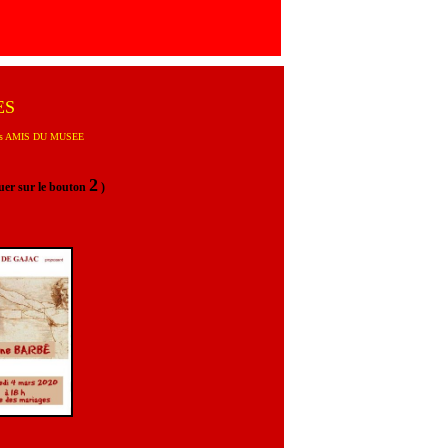
ES
re des AMIS DU MUSEE
2
quer sur le bouton
)